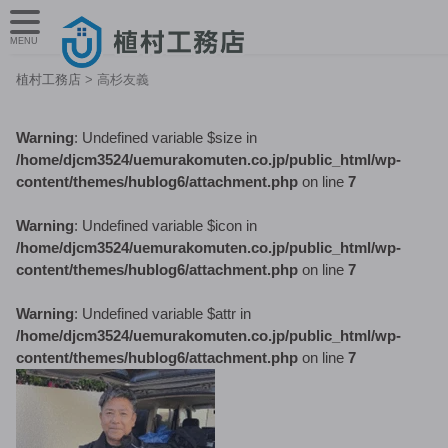
MENU
植村工務店
>
高杉友義
Warning
: Undefined variable $size in
/home/djcm3524/uemurakomuten.co.jp/public_html/wp-
content/themes/hublog6/attachment.php
on line
7
Warning
: Undefined variable $icon in
/home/djcm3524/uemurakomuten.co.jp/public_html/wp-
content/themes/hublog6/attachment.php
on line
7
Warning
: Undefined variable $attr in
/home/djcm3524/uemurakomuten.co.jp/public_html/wp-
content/themes/hublog6/attachment.php
on line
7