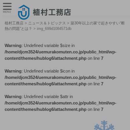
MENU
植村工務店
>
ニュース＆トピックス
>
築30年以上の家で起きやすい“断
熱の問題”とは？
>
img_699d1084571db
Warning
: Undefined variable $size in
/home/djcm3524/uemurakomuten.co.jp/public_html/wp-
content/themes/hublog6/attachment.php
on line
7
Warning
: Undefined variable $icon in
/home/djcm3524/uemurakomuten.co.jp/public_html/wp-
content/themes/hublog6/attachment.php
on line
7
Warning
: Undefined variable $attr in
/home/djcm3524/uemurakomuten.co.jp/public_html/wp-
content/themes/hublog6/attachment.php
on line
7