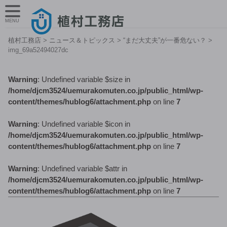
MENU
植村工務店
>
ニュース＆トピックス
>
“まだ大丈夫”が一番危ない？
>
img_69a52494027dc
Warning
: Undefined variable $size in
/home/djcm3524/uemurakomuten.co.jp/public_html/wp-
content/themes/hublog6/attachment.php
on line
7
Warning
: Undefined variable $icon in
/home/djcm3524/uemurakomuten.co.jp/public_html/wp-
content/themes/hublog6/attachment.php
on line
7
Warning
: Undefined variable $attr in
/home/djcm3524/uemurakomuten.co.jp/public_html/wp-
content/themes/hublog6/attachment.php
on line
7