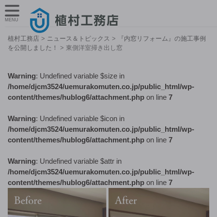
MENU
植村工務店
>
ニュース＆トピックス
>
『内窓リフォーム』の施工事例
を公開しました！
>
東側洋室掃き出し窓
Warning
: Undefined variable $size in
/home/djcm3524/uemurakomuten.co.jp/public_html/wp-
content/themes/hublog6/attachment.php
on line
7
Warning
: Undefined variable $icon in
/home/djcm3524/uemurakomuten.co.jp/public_html/wp-
content/themes/hublog6/attachment.php
on line
7
Warning
: Undefined variable $attr in
/home/djcm3524/uemurakomuten.co.jp/public_html/wp-
content/themes/hublog6/attachment.php
on line
7