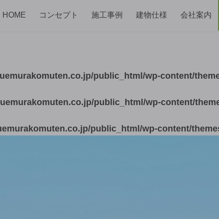
HOME
コンセプト
施工事例
建物仕様
会社案内
uemurakomuten.co.jp/public_html/wp-content/them
uemurakomuten.co.jp/public_html/wp-content/them
emurakomuten.co.jp/public_html/wp-content/theme