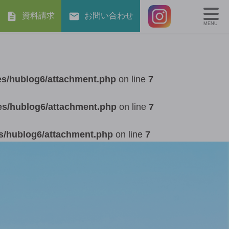
資料請求
お問い合わせ
MENU
es/hublog6/attachment.php
on line
7
es/hublog6/attachment.php
on line
7
s/hublog6/attachment.php
on line
7