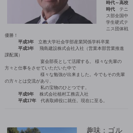
時代～高校
時代
テニ
ス部全国中
学生硬式テ
ニス団体戦
優勝！
平成3年
立教大学社会学部産業関係学科卒業
平成3年
飛島建設株式会社入社（営業本部営業推進
課配属）
宴会部長として活躍する。 様々な先輩の
方々と仕事をさせていただいた中で
様々な勉強が出来ました。今でもその先輩
の方々とは交流があり、
私の宝物のひとつです。
平成9年
株式会社植村工務店入社
平成17年
代表取締役に就任。現在に至る。
趣味：ゴル