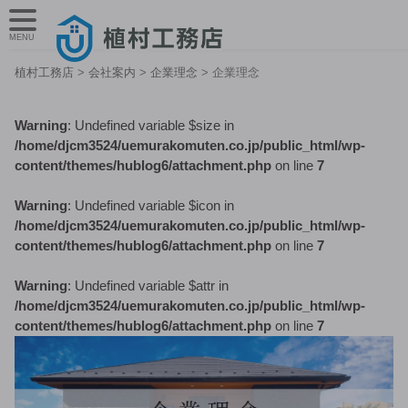
MENU
植村工務店
>
会社案内
>
企業理念
>
企業理念
Warning
: Undefined variable $size in
/home/djcm3524/uemurakomuten.co.jp/public_html/wp-
content/themes/hublog6/attachment.php
on line
7
Warning
: Undefined variable $icon in
/home/djcm3524/uemurakomuten.co.jp/public_html/wp-
content/themes/hublog6/attachment.php
on line
7
Warning
: Undefined variable $attr in
/home/djcm3524/uemurakomuten.co.jp/public_html/wp-
content/themes/hublog6/attachment.php
on line
7