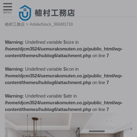
MENU
植村工務店
>
AdobeStock_360481718
Warning
: Undefined variable $size in
/home/djcm3524/uemurakomuten.co.jp/public_html/wp-
content/themes/hublog6/attachment.php
on line
7
Warning
: Undefined variable $icon in
/home/djcm3524/uemurakomuten.co.jp/public_html/wp-
content/themes/hublog6/attachment.php
on line
7
Warning
: Undefined variable $attr in
/home/djcm3524/uemurakomuten.co.jp/public_html/wp-
content/themes/hublog6/attachment.php
on line
7