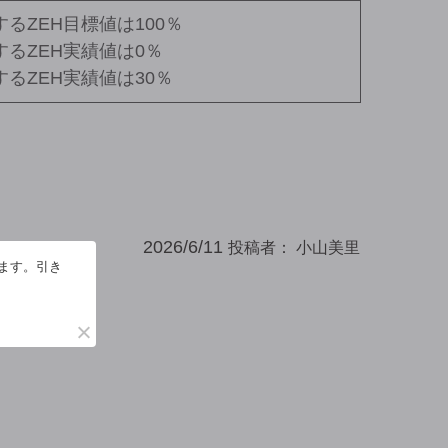
るZEH目標値は100％
するZEH実績値は0％
るZEH実績値は30％
2026/6/11
投稿者：
小山美里
います。引き