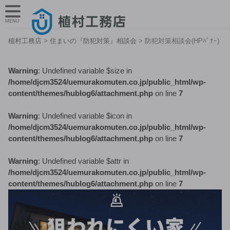
MENU
植村工務店
>
住まいの『防犯対策』相談会
>
防犯対策相談会(HPﾊﾞﾅｰ)
Warning
: Undefined variable $size in
/home/djcm3524/uemurakomuten.co.jp/public_html/wp-
content/themes/hublog6/attachment.php
on line
7
Warning
: Undefined variable $icon in
/home/djcm3524/uemurakomuten.co.jp/public_html/wp-
content/themes/hublog6/attachment.php
on line
7
Warning
: Undefined variable $attr in
/home/djcm3524/uemurakomuten.co.jp/public_html/wp-
content/themes/hublog6/attachment.php
on line
7