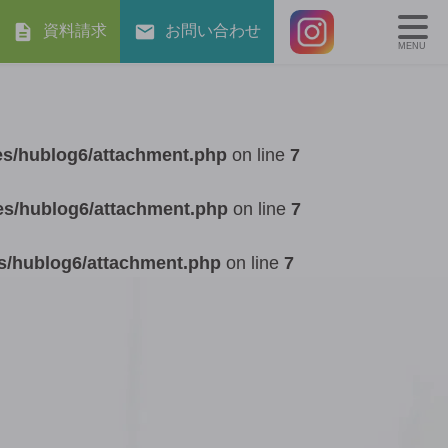
資料請求
お問い合わせ
MENU
es/hublog6/attachment.php
on line
7
es/hublog6/attachment.php
on line
7
s/hublog6/attachment.php
on line
7