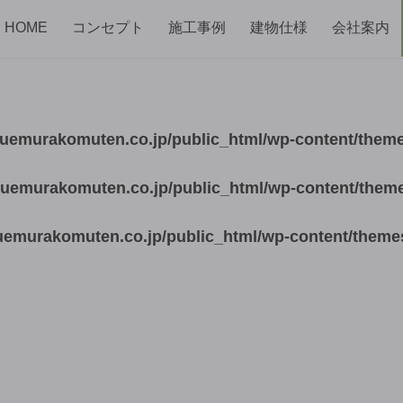
HOME
コンセプト
施工事例
建物仕様
会社案内
uemurakomuten.co.jp/public_html/wp-content/them
uemurakomuten.co.jp/public_html/wp-content/them
emurakomuten.co.jp/public_html/wp-content/theme