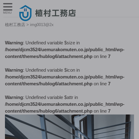
MENU
植村工務店
>
img0013@2x
Warning
: Undefined variable $size in
/home/djcm3524/uemurakomuten.co.jp/public_html/wp-
content/themes/hublog6/attachment.php
on line
7
Warning
: Undefined variable $icon in
/home/djcm3524/uemurakomuten.co.jp/public_html/wp-
content/themes/hublog6/attachment.php
on line
7
Warning
: Undefined variable $attr in
/home/djcm3524/uemurakomuten.co.jp/public_html/wp-
content/themes/hublog6/attachment.php
on line
7