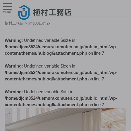
MENU
植村工務店
>
img0015@2x
Warning
: Undefined variable $size in
/home/djcm3524/uemurakomuten.co.jp/public_html/wp-
content/themes/hublog6/attachment.php
on line
7
Warning
: Undefined variable $icon in
/home/djcm3524/uemurakomuten.co.jp/public_html/wp-
content/themes/hublog6/attachment.php
on line
7
Warning
: Undefined variable $attr in
/home/djcm3524/uemurakomuten.co.jp/public_html/wp-
content/themes/hublog6/attachment.php
on line
7