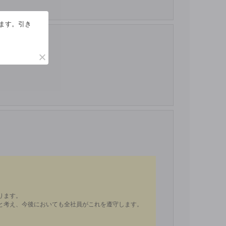
います。引き
さい。