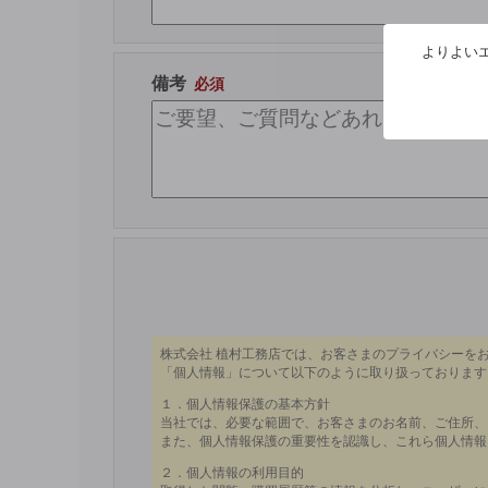
よりよいエ
備考