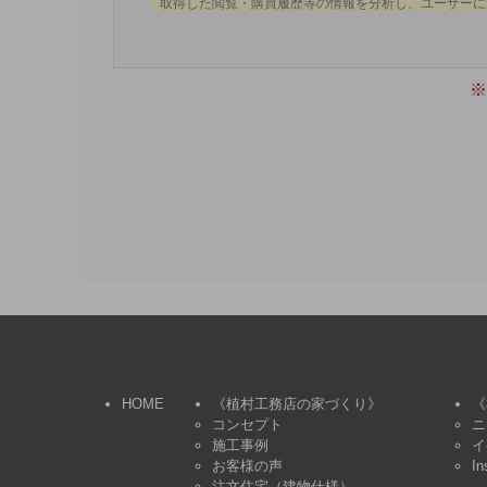
※
HOME
《植村工務店の家づくり》
《
コンセプト
ニ
施工事例
イ
お客様の声
In
注文住宅（建物仕様）