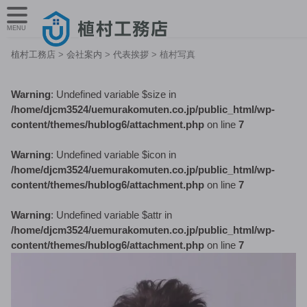
MENU
植村工務店
>
会社案内
>
代表挨拶
>
植村写真
Warning
: Undefined variable $size in
/home/djcm3524/uemurakomuten.co.jp/public_html/wp-
content/themes/hublog6/attachment.php
on line
7
Warning
: Undefined variable $icon in
/home/djcm3524/uemurakomuten.co.jp/public_html/wp-
content/themes/hublog6/attachment.php
on line
7
Warning
: Undefined variable $attr in
/home/djcm3524/uemurakomuten.co.jp/public_html/wp-
content/themes/hublog6/attachment.php
on line
7